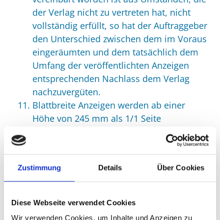
der Verlag nicht zu vertreten hat, nicht
vollständig erfüllt, so hat der Auftraggeber
den Unterschied zwischen dem im Voraus
eingeräumten und dem tatsächlich dem
Umfang der veröffentlichten Anzeigen
entsprechenden Nachlass dem Verlag
nachzuvergüten.
Blattbreite Anzeigen werden ab einer
Höhe von 245 mm als 1/1 Seite
berechnet.
Ein Beleg über die veröffentlichte Anzeige
wird nicht übersandt. Kunden, die ihren
Zustimmung
Details
Über Cookies
Sitz nicht am Vertriebsort des Druckwerks
haben, können im Rahmen des
Vertragsabschlusses um Übersendung
Diese Webseite verwendet Cookies
einer Belegseite bitten. In diesem Fall
Wir verwenden Cookies, um Inhalte und Anzeigen zu