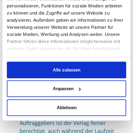
erfolgt die Übermittlung als PDF-Datei. Im
personalisieren, Funktionen für soziale Medien anbieten
Übrigen können Belegseiten oder
zu können und die Zugriffe auf unsere Website zu
Belegexemplare nur gegen Berechnung
analysieren. Außerdem geben wir Informationen zu Ihrer
abgegeben werden.
Verwendung unserer Website an unsere Partner für
Die Anzeigenrechnung ist sofort rein netto
soziale Medien, Werbung und Analysen weiter. Unsere
Partner führen diese Informationen möglicherweise mit
fällig. Ein Skonto-Abzug ist nicht zulässig.
weiteren Daten zusammen, die Sie ihnen bereitgestellt
Bei Zahlungsverzug oder Stundung
haben oder die sie im Rahmen Ihrer Nutzung der Dienste
werden Zinsen sowie die
gesammelt haben.
Einziehungskosten berechnet. Der Verlag
Alle zulassen
kann bei Zahlungsverzug die weitere
Ausführung des laufenden Auftrages bis
Anpassen
zur Bezahlung zurückstellen und für die
restlichen Anzeigen Vorauszahlung
verlangen. Bei Vorliegen begründeter
Ablehnen
Zweifel an der Zahlungsfähigkeit des
Auftraggebers ist der Verlag ferner
berechtigt, auch während der Laufzeit